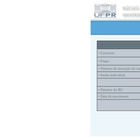
• Concurso
• Etapa
• Número de inscrição do ca
• Senha individual
• Número do RG
• Data de nascimento